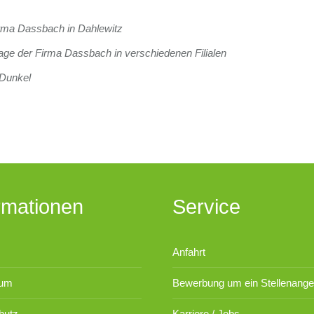
irma Dassbach in Dahlewitz
ge der Firma Dassbach in verschiedenen Filialen
 Dunkel
rmationen
Service
Anfahrt
sum
Bewerbung um ein Stellenange
hutz
Karriere / Jobs